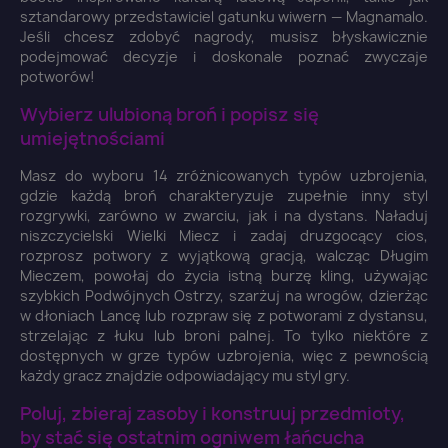
sztandarowy przedstawiciel gatunku wiwern — Magnamalo.
Jeśli chcesz zdobyć nagrody, musisz błyskawicznie
podejmować decyzje i doskonale poznać zwyczaje
potworów!
Wybierz ulubioną broń i popisz się
umiejętnościami
Masz do wyboru 14 zróżnicowanych typów uzbrojenia,
gdzie każdą broń charakteryzuje zupełnie inny styl
rozgrywki, zarówno w zwarciu, jak i na dystans. Naładuj
niszczycielski Wielki Miecz i zadaj druzgocący cios,
rozprosz potwory z wyjątkową gracją, walcząc Długim
Mieczem, powołaj do życia istną burzę kling, używając
szybkich Podwójnych Ostrzy, szarżuj na wrogów, dzierżąc
w dłoniach Lancę lub rozpraw się z potworami z dystansu,
strzelając z łuku lub broni palnej. To tylko niektóre z
dostępnych w grze typów uzbrojenia, więc z pewnością
każdy gracz znajdzie odpowiadający mu styl gry.
Poluj, zbieraj zasoby i konstruuj przedmioty,
by stać się ostatnim ogniwem łańcucha