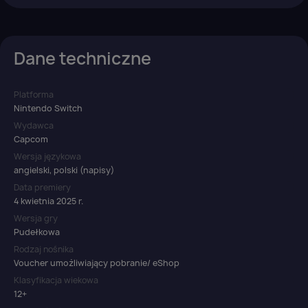
Dane techniczne
Platforma
Nintendo Switch
Wydawca
Capcom
Wersja językowa
angielski, polski (napisy)
Data premiery
4 kwietnia 2025 r.
Wersja gry
Pudełkowa
Rodzaj nośnika
Voucher umożliwiający pobranie/ eShop
Klasyfikacja wiekowa
12+