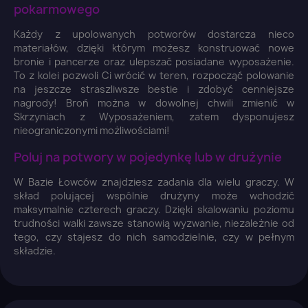
pokarmowego
×
Każdy z upolowanych potworów dostarcza nieco
Zaloguj się
materiałów, dzięki którym możesz konstruować nowe
bronie i pancerze oraz ulepszać posiadane wyposażenie.
To z kolei pozwoli Ci wrócić w teren, rozpocząć polowanie
You need to be logged in to save products in your
na jeszcze straszliwsze bestie i zdobyć cenniejsze
wish list.
nagrody! Broń można w dowolnej chwili zmienić w
Skrzyniach z Wyposażeniem, zatem dysponujesz
nieograniczonymi możliwościami!
Poluj na potwory w pojedynkę lub w drużynie
Anuluj
Zaloguj się
W Bazie Łowców znajdziesz zadania dla wielu graczy. W
skład polującej wspólnie drużyny może wchodzić
maksymalnie czterech graczy. Dzięki skalowaniu poziomu
trudności walki zawsze stanowią wyzwanie, niezależnie od
tego, czy stajesz do nich samodzielnie, czy w pełnym
składzie.