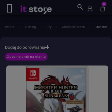
0
search
itstore
Gaming
Gry
Nintendo Switch
Monster Hun
favorite_border
Dodaj do porównania
Obecnie brak na stanie