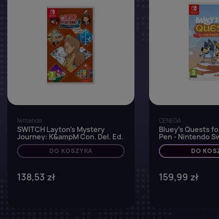
Nintendo
CENEGA
SWITCH Layton's Mystery
Bluey's Quests fo
Journey: K&ampM Con. Del. Ed.
Pen - Nintendo S
DO KOSZYKA
DO KOS
138,53 zł
159,99 zł