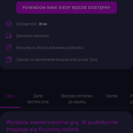
POWIADOM MNIE KIEDY BĘDZIE DOSTĘPNY
Dostępność:
Brak
Darmowa dostawa
Wysyłka w 24h po dokonaniu płatności
Zapłać za zamówienie bezpiecznie przez Tpay
Opis
Dane
Bezpieczeństwo
Opinie
P
techniczne
produktu
p
Wydanie zawiera kod na grę. W pudełku nie
znajduje się fizyczny nośnik.