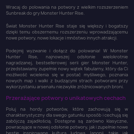
Wracaj do polowania na potwory z wielkim rozszerzeniem
Sunbreak do gry Monster Hunter Rise.
Świat Monster Hunter Rise staje się większy i bogatszy
dzięki temu obszernemu rozszerzeniu wprowadzającemu
nowe potwory, nowe lokacje i mnóstwo innych atrakcji.
Podejmij wyzwanie i dołącz do polowania! W Monster
Hunter Rise, najnowszej odsłonie wielokrotnie
nagradzanej, bestsellerowej serii gier Monster Hunter,
przedstawiamy zupełnie nowy wątek fabularny, który da Ci
możliwość wcielenia się w postać myśliwego, poznania
nowych map i walki z budzącymi strach potworami przy
wykorzystaniu arsenału niezwykle zróżnicowanych broni.
Przerażające potwory o unikatowych cechach
Poluj na hordy potworów, które zachowują się w
charakterystyczny dla swego gatunku sposób i cechują się
zabójczą zajadłością. Dostępne są zarówno klasyczne,
powracające w nowej odsłonie potwory, jak i zupełnie nowe
bestie inspirowane kulturą ludową Japonii, takie jak