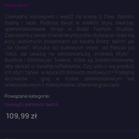
Dodaj opinie
Zawładnij wybiegiem i wejdź na scenę z Cloe, Yasmin,
Sashą i Jade. Podbijaj świat w wielkim stylu, tworząc
spersonalizowane stroje w Bratz Fashion Studios.
Zaprezentuj swoje charakterystyczne stylizacje i baw się
przy ulubionych piosenkach ze świata Bratz, takich jak
„So Good”. Wyrusz do kultowych miast, od Paryża po
Tokio, ale uważaj na samozwańczą „Królową Stylu” -
Burdine i bliźniaczki Tweevil, które są zdeterminowane,
aby ukraść ci światła reflektorów. Czy uda ci się przebić
ich styl i taniec w epickich bitwach modowych? Podejmij
wyzwanie - graj w trybie jednoosobowym lub
wieloosobowym z maksymalnie czterema graczami.
Powiązane kategorie:
Gaming
Gry
Nintendo Switch
109,99 zł