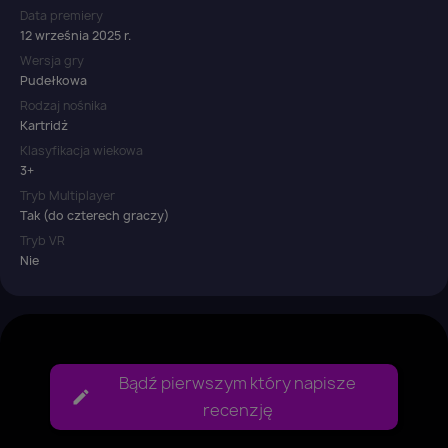
Data premiery
12 września 2025 r.
Wersja gry
Pudełkowa
Rodzaj nośnika
Kartridż
Klasyfikacja wiekowa
3+
Tryb Multiplayer
Tak (do czterech graczy)
Tryb VR
Nie
Bądź pierwszym który napisze
recenzję