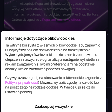
Akceptuję Regulamin newslettera i zgadzam się na
wysyłkę newslettera, w tym bezpłatnych materiałów,
informacji o usługach i produktach przez FilesShop Bartosz
Ostrowski zgodnie z
Regulaminem newslettera.
Informacje dotyczące plików cookies
Ta witryna korzysta z własnych plików cookie, aby zapewnić
Ci najwyższy poziom doświadczenia na naszej stronie .
Informacje

Wykorzystujemy również pliki cookie stron trzecich w celu
ulepszenia naszych usług, analizy a następnie wyświetlania
reklam związanych z Twoimi preferencjami na podstawie
Obsługa klienta

analizy Twoich zachowań podczas nawigacji.
Czy wyrażasz zgodę na stosowanie plików cookies zgodnie z
Szybki kontakt
keyboard_arrow_down
Polityką prywatności
? Możesz wyrazić zgodę na całość lub
na poszczególne rodzaje cookies. W tym celu przejdź do
ustawień poniżej.
2026© itstore.com.pl
Projekt i realizacja:
4Pixel
Zaakceptuj wszystkie