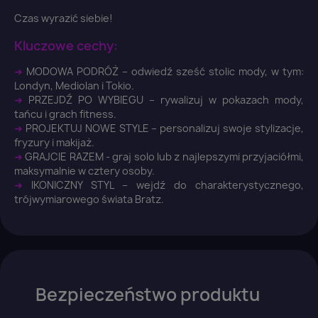
Czas wyrazić siebie!
Kluczowe cechy:
➜
MODOWA PODRÓŻ – odwiedź sześć stolic mody, w tym:
Londyn, Mediolan i Tokio.
➜
PRZEJDŹ PO WYBIEGU – rywalizuj w pokazach mody,
×
Zaloguj się
tańcu i grach fitness.
➜
PROJEKTUJ NOWE STYLE – personalizuj swoje stylizacje,
fryzury i makijaż.
You need to be logged in to save products in your
➜
GRAJCIE RAZEM - graj solo lub z najlepszymi przyjaciółmi,
wish list.
maksymalnie w cztery osoby.
➜
IKONICZNY STYL – wejdź do charakterystycznego,
trójwymiarowego świata Bratz.
Anuluj
Zaloguj się
Bezpieczeństwo produktu