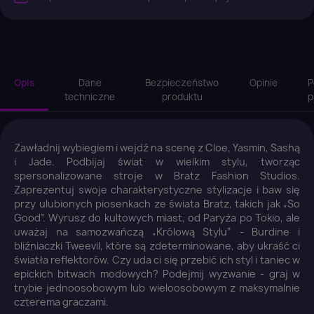
Opis
Dane
Bezpieczeństwo
Opinie
P
techniczne
produktu
p
Zawładnij wybiegiem i wejdź na scenę z Cloe, Yasmin, Sashą
i Jade. Podbijaj świat w wielkim stylu, tworząc
spersonalizowane stroje w Bratz Fashion Studios.
Zaprezentuj swoje charakterystyczne stylizacje i baw się
przy ulubionych piosenkach ze świata Bratz, takich jak „So
Good”. Wyrusz do kultowych miast, od Paryża po Tokio, ale
uważaj na samozwańczą „Królową Stylu” - Burdine i
bliźniaczki Tweevil, które są zdeterminowane, aby ukraść ci
światła reflektorów. Czy uda ci się przebić ich styl i taniec w
epickich bitwach modowych? Podejmij wyzwanie - graj w
trybie jednoosobowym lub wieloosobowym z maksymalnie
czterema graczami.