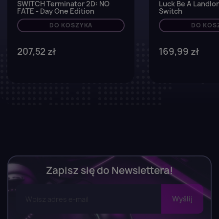
SWITCH Terminator 2D: NO
Luck Be A Landlor
FATE - Day One Edition
Switch
DO KOSZYKA
DO KOS
207,52 zł
169,99 zł
Zapisz się do Newslettera!