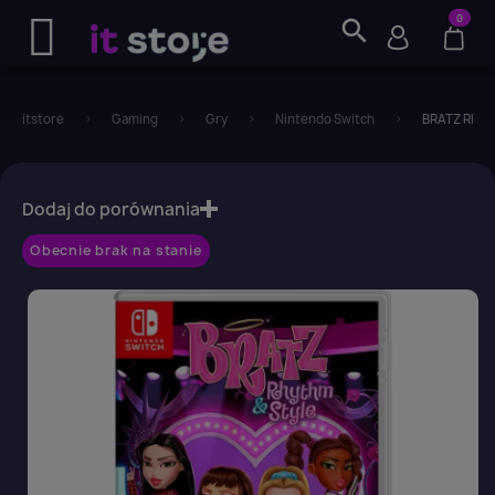
0
search
itstore
Gaming
Gry
Nintendo Switch
BRATZ Rhyth
favorite_border
Dodaj do porównania
Obecnie brak na stanie