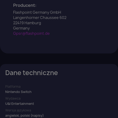
Producent:
Flashpoint Germany GmbH
Langenhorner Chaussee 602
22419 Hamburg
Germany
Gpsr@flashpoint.de
Dane techniczne
Platforma
Nintendo Switch
Wydawca
U&I Entertainment
Wersja językowa
angielski, polski (napisy)