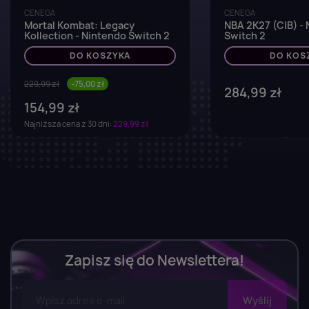
CENEGA
CENEGA
Mortal Kombat: Legacy
NBA 2K27 (CIB) -
Kollection - Nintendo Switch 2
Switch 2
DO KOSZYKA
DO KOS
229,99 zł
-75,00 zł
284,99 zł
154,99 zł
Najniższa cena z 30 dni:
229,99 zł
Zapisz się do Newslettera!