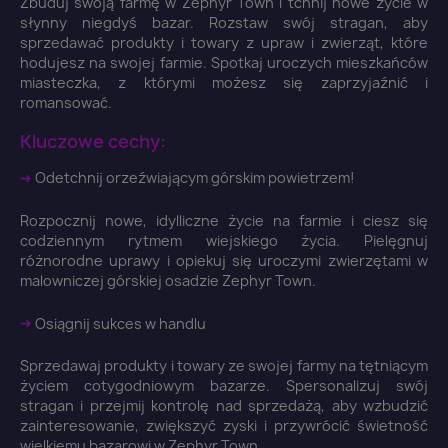
Zbuduj swoją farmę w Zephyr Town i tchnij nowe życie w
słynny niegdyś bazar. Rozstaw swój stragan, aby
sprzedawać produkty i towary z upraw i zwierząt, które
hodujesz na swojej farmie. Spotkaj uroczych mieszkańców
miasteczka, z którymi możesz się zaprzyjaźnić i
romansować.
Kluczowe cechy:
➜
Odetchnij orzeźwiającym górskim powietrzem!
Rozpocznij nowe, idylliczne życie na farmie i ciesz się
codziennym rytmem wiejskiego życia. Pielęgnuj
różnorodne uprawy i opiekuj się uroczymi zwierzętami w
malowniczej górskiej osadzie Zephyr Town.
➜
Osiągnij sukces w handlu
Sprzedawaj produkty i towary ze swojej farmy na tętniącym
×
życiem cotygodniowym bazarze. Spersonalizuj swój
Zaloguj się
stragan i przejmij kontrolę nad sprzedażą, aby wzbudzić
zainteresowanie, zwiększyć zyski i przywrócić świetność
wielkiemu bazarowi w Zephyr Town.