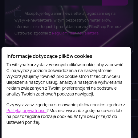
Akceptuję Regulamin newslettera i zgadzam się na
wysyłkę newslettera, w tym bezpłatnych materiałów,
informacji o usługach i produktach przez FilesShop Bartosz
Ostrowski zgodnie z
Regulaminem newslettera.
Informacje dotyczące plików cookies
Ta witryna korzysta z własnych plików cookie, aby zapewnić
Ci najwyższy poziom doświadczenia na naszej stronie .
Informacje

Wykorzystujemy również pliki cookie stron trzecich w celu
ulepszenia naszych usług, analizy a następnie wyświetlania
reklam związanych z Twoimi preferencjami na podstawie
Obsługa klienta

analizy Twoich zachowań podczas nawigacji.
Czy wyrażasz zgodę na stosowanie plików cookies zgodnie z
Szybki kontakt
keyboard_arrow_down
Polityką prywatności
? Możesz wyrazić zgodę na całość lub
na poszczególne rodzaje cookies. W tym celu przejdź do
ustawień poniżej.
2026© itstore.com.pl
Projekt i realizacja:
4Pixel