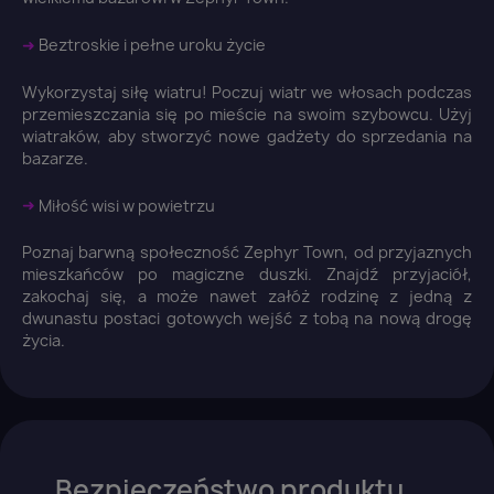
You need to be logged in to save products in your
wish list.
➜
Beztroskie i pełne uroku życie
Wykorzystaj siłę wiatru! Poczuj wiatr we włosach podczas
przemieszczania się po mieście na swoim szybowcu. Użyj
wiatraków, aby stworzyć nowe gadżety do sprzedania na
Anuluj
Zaloguj się
bazarze.
➜
Miłość wisi w powietrzu
Poznaj barwną społeczność Zephyr Town, od przyjaznych
mieszkańców po magiczne duszki. Znajdź przyjaciół,
zakochaj się, a może nawet załóż rodzinę z jedną z
dwunastu postaci gotowych wejść z tobą na nową drogę
życia.
Bezpieczeństwo produktu