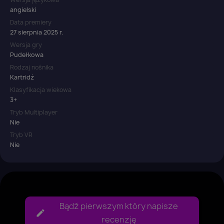
angielski
Data premiery
27 sierpnia 2025 r.
Wersja gry
Pudełkowa
Rodzaj nośnika
Kartridż
Klasyfikacja wiekowa
3+
Tryb Multiplayer
Nie
Tryb VR
Nie
Bądź pierwszym który napisze
recenzję