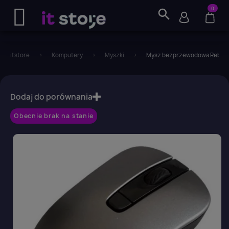
0
search
itstore
Komputery
Myszki
Mysz bezprzewodowa Rebeltec
favorite_border
Dodaj do porównania
Obecnie brak na stanie