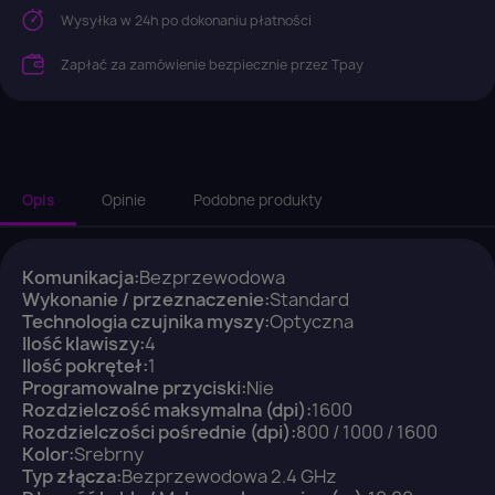
Wysyłka w 24h po dokonaniu płatności
Zapłać za zamówienie bezpiecznie przez Tpay
Opis
Opinie
Podobne produkty
Komunikacja:
Bezprzewodowa
Wykonanie / przeznaczenie:
Standard
×
Zaloguj się
Technologia czujnika myszy:
Optyczna
Ilość klawiszy:
4
Ilość pokręteł:
1
Programowalne przyciski:
You need to be logged in to save products in your
Nie
wish list.
Rozdzielczość maksymalna (dpi):
1600
Rozdzielczości pośrednie (dpi):
800 / 1000 / 1600
Kolor:
Srebrny
Typ złącza:
Bezprzewodowa 2.4 GHz