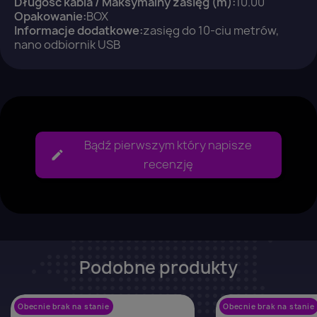
Długość kabla / Maksymalny zasięg (m):
10.00
Opakowanie:
BOX
Anuluj
Zaloguj się
Informacje dodatkowe:
zasięg do 10-ciu metrów,
nano odbiornik USB
Bądź pierwszym który napisze
recenzję
Podobne produkty
Obecnie brak na stanie
favorite_border
Obecnie brak na stanie