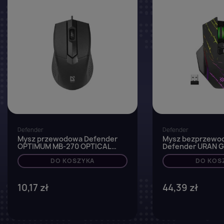
Defender
Defender
Mysz przewodowa Defender
Mysz bezprzewo
OPTIMUM MB-270 OPTICAL
Defender URAN 
1000dpi 3P czarna
optyczna 3200dpi
DO KOSZYKA
AKUMULATOR 8 p
DO KOS
Gaming
10,17 zł
44,39 zł