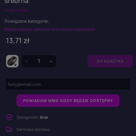
srebrna
Dodaj opinie
Powiązane kategorie:
Baza
Komputery
Akcesoria komputerowe
Myszki
13,71 zł
DO KOSZYKA
POWIADOM MNIE KIEDY BĘDZIE DOSTĘPNY
Dostępność:
Brak
Darmowa dostawa