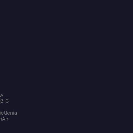
ów
SB-C
etlenia
 mAh