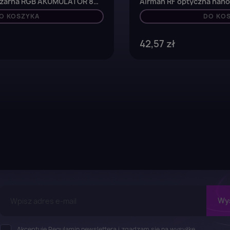
czarna RGB AKUMULATOR 8
Airman RF optyczna nano
O KOSZYKA
DO KO
42,57 zł
Akceptuję Regulamin newslettera i zgadzam się na wysyłkę