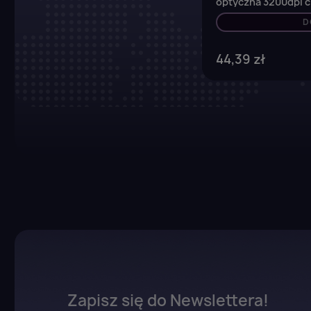
optyczna 3200dpi 
przycisków Gaming
D
44,39 zł
Zapisz się do Newslettera!