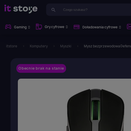
search
Gry cyfrowe
Gaming
Doładowania cyfrowe
itstore
Komputery
Myszki
Mysz bezprzewodowa Defend
Obecnie brak na stanie