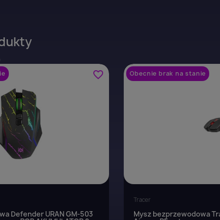
dukty
favorite_border
ie
Obecnie brak na stanie
Tracer
wa Defender URAN GM-503
Mysz bezprzewodowa Tr