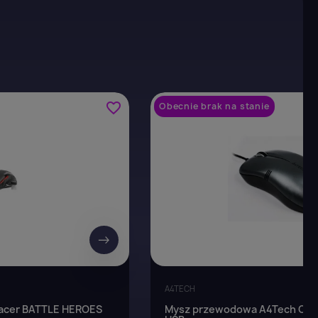
favorite_border
Obecnie brak na stanie
→
A4TECH
acer BATTLE HEROES
Mysz przewodowa A4Tech OP-