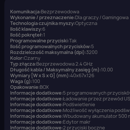
Komunikacja:
Bezprzewodowa
Wykonanie / przeznaczenie:
Dla graczy / Gamingowa
Technologia czujnika myszy:
Optyczna
Ilość klawiszy:
6
Ilość pokręteł:
1
Programowalne przyciski:
Tak
Ilość programowalnych przycisków:
5
Rozdzielczość maksymalna (dpi):
3200
Kolor:
Czarny
Typ złącza:
Bezprzewodowa 2.4 GHz
Długość kabla / Maksymalny zasięg (m):
10.00
Wymiary [W x S x G] (mm):
40x67x126
Waga (g):
100
Opakowanie:
BOX
Informacje dodatkowe:
5 programowanych przycisk
Informacje dodatkowe:
Ładowanie przez przewód U
Informacje dodatkowe:
Podświetlenie
Informacje dodatkowe:
Możliwość wyłączenia podświ
Informacje dodatkowe:
Wbudowany akumulator 500
Informacje dodatkowe:
Edytor makr
Informacje dodatkowe:
2 przyciski boczne