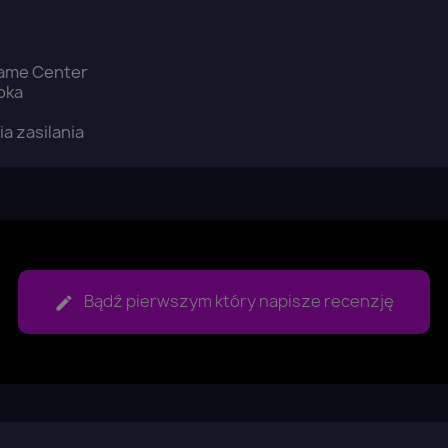
ame Center
oka
a zasilania
aloguj się
Bądź pierwszym który napisze recenzję
u need to be logged in to save products in your wish list.
Anuluj
Zaloguj się