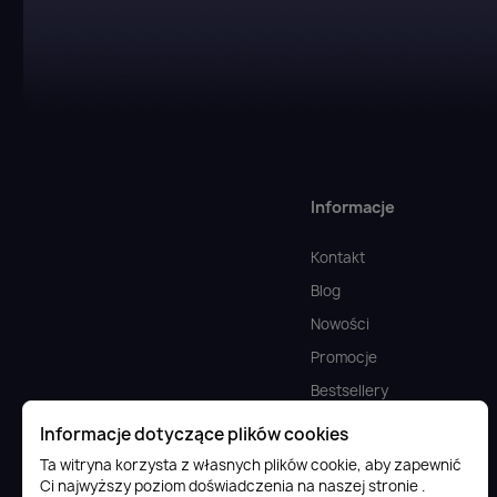
Informacje
Kontakt
Blog
Nowości
Promocje
Bestsellery
Doładowania cyfrowe
Informacje dotyczące plików cookies
FAQ
Ta witryna korzysta z własnych plików cookie, aby zapewnić
Ci najwyższy poziom doświadczenia na naszej stronie .
Komputery