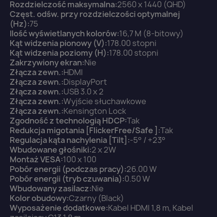
Anuluj
Zaloguj się
Rozdzielczość maksymalna:
2560 x 1440 (QHD)
Częst. odśw. przy rozdzielczości optymalnej
(Hz):
75
Ilość wyświetlanych kolorów:
16,7 M (8-bitowy)
Kąt widzenia pionowy (V):
178.00 stopni
Kąt widzenia poziomy (H):
178.00 stopni
Zakrzywiony ekran:
Nie
Złącza zewn.:
HDMI
Złącza zewn.:
DisplayPort
Złącza zewn.:
USB 3.0 x 2
Złącza zewn.:
Wyjście słuchawkowe
Złącza zewn.:
Kensington Lock
Zgodność z technologią HDCP:
Tak
Redukcja migotania [FlickerFree/Safe ]:
Tak
Regulacja kąta nachylenia [Tilt]:
-5° / +23°
Wbudowane głośniki:
2 x 2W
Montaż VESA:
100 x 100
Pobór energii (podczas pracy):
26.00 W
Pobór energii (tryb czuwania):
0.50 W
Wbudowany zasilacz:
Nie
Kolor obudowy:
Czarny (Black)
Wyposażenie dodatkowe:
Kabel HDMI 1,8 m, Kabel