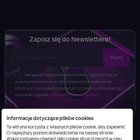
Zapisz się do Newslettera!
Akceptuję Regulamin newslettera i zgadzam się na
wysyłkę newslettera, w tym bezpłatnych materiałów,
informacji o usługach i produktach przez FilesShop Bartosz
Ostrowski zgodnie z
Regulaminem newslettera.
Informacje dotyczące plików cookies
Ta witryna korzysta z własnych plików cookie, aby zapewnić
Ci najwyższy poziom doświadczenia na naszej stronie .
Informacje

Wykorzystujemy również pliki cookie stron trzecich w celu