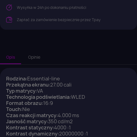
Wysyłka w 24h po dokonaniu płatności
Zapłać za zamówienie bezpiecznie przez Tpay
Opis
Opinie
×
Rodzina:
Essential-line
Zaloguj się
Przekątna ekranu:
27.00 cali
Typ matrycy:
VA
Technologia podświetlania:
WLED
You need to be logged in to save products in your
Format obrazu:
16:9
wish list.
Touch:
Nie
Czas reakcji matrycy:
4.000 ms
Jasność matrycy:
350 cd/m2
Kontrast statyczny:
4000 :1
Kontrast dynamiczny:
20000000 :1