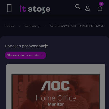
0
search
itstore
Komputery
Monitor AOC 27" Q27E3UAM HDMI DP 2xUSB g
favorite_border
Dodaj do porównania
Obecnie brak na stanie