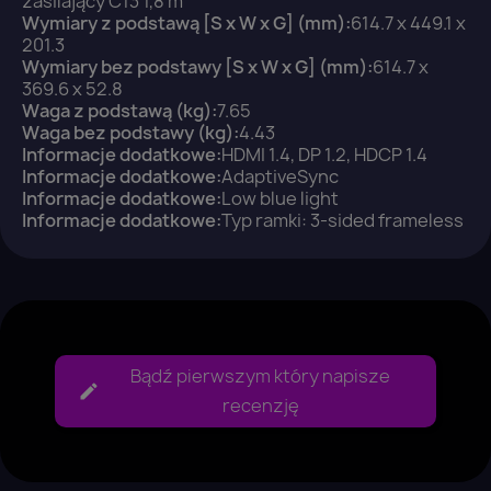
zasilający C13 1,8 m
Wymiary z podstawą [S x W x G] (mm):
614.7 x 449.1 x
201.3
Wymiary bez podstawy [S x W x G] (mm):
614.7 x
369.6 x 52.8
Waga z podstawą (kg):
7.65
Waga bez podstawy (kg):
4.43
Informacje dodatkowe:
HDMI 1.4, DP 1.2, HDCP 1.4
Informacje dodatkowe:
AdaptiveSync
Informacje dodatkowe:
Low blue light
Informacje dodatkowe:
Typ ramki: 3-sided frameless
Bądź pierwszym który napisze
recenzję