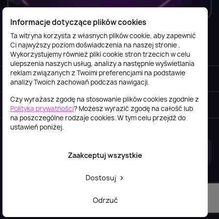
Informacje dotyczące plików cookies
Ta witryna korzysta z własnych plików cookie, aby zapewnić
Ci najwyższy poziom doświadczenia na naszej stronie .
Informacje

Wykorzystujemy również pliki cookie stron trzecich w celu
ulepszenia naszych usług, analizy a następnie wyświetlania
reklam związanych z Twoimi preferencjami na podstawie
Obsługa klienta

analizy Twoich zachowań podczas nawigacji.
Czy wyrażasz zgodę na stosowanie plików cookies zgodnie z
Szybki kontakt
keyboard_arrow_down
Polityką prywatności
? Możesz wyrazić zgodę na całość lub
na poszczególne rodzaje cookies. W tym celu przejdź do
ustawień poniżej.
2026© itstore.com.pl
Projekt i realizacja:
4Pixel
Zaakceptuj wszystkie
Dostosuj
Odrzuć