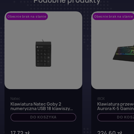
Podobne produkty
Obecnie brak na stanie
favorite_border
Obecnie brak na stanie
Natec
iBOX
Klawiatura Natec Goby 2
Klawiatura prze
numeryczna USB 18 klawiszy
Aurora K-5 Gamin
czarna
mechaniczna, RG
DO KOSZYKA
DO KOS
17,72 zł
224,60 zł