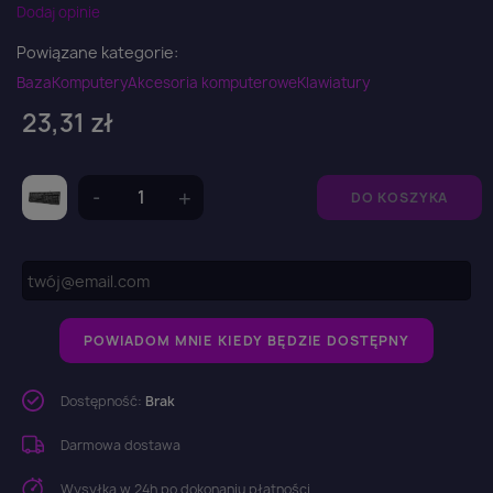
Dodaj opinie
Powiązane kategorie:
Baza
Komputery
Akcesoria komputerowe
Klawiatury
23,31 zł
DO KOSZYKA
POWIADOM MNIE KIEDY BĘDZIE DOSTĘPNY
Dostępność:
Brak
Darmowa dostawa
Wysyłka w 24h po dokonaniu płatności