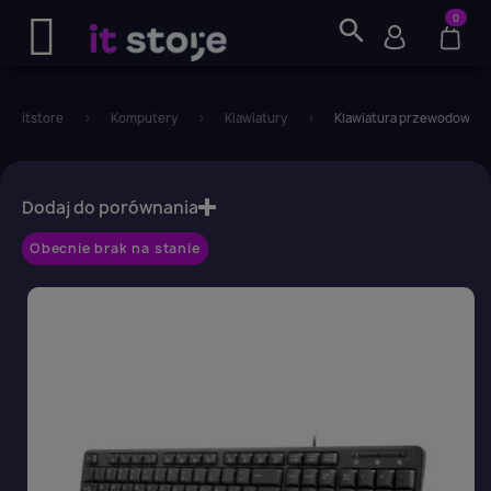
0
search
itstore
Komputery
Klawiatury
Klawiatura przewodowa Na
favorite_border
Dodaj do porównania
Obecnie brak na stanie