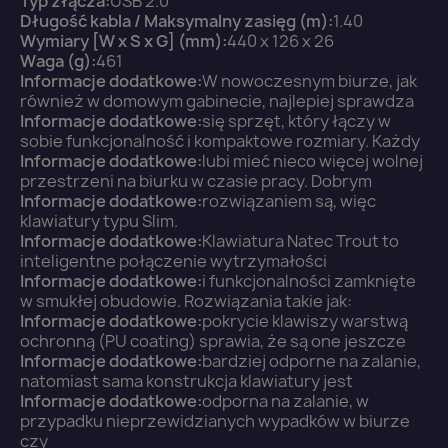
Typ złącza:
USB 2.0
Długość kabla / Maksymalny zasięg (m):
1.40
Wymiary [W x S x G] (mm):
440 x 126 x 26
Waga (g):
461
Informacje dodatkowe:
W nowoczesnym biurze, jak
×
również w domowym gabinecie, najlepiej sprawdza
Zaloguj się
Informacje dodatkowe:
się sprzęt, który łączy w
sobie funkcjonalność i kompaktowe rozmiary. Każdy
Informacje dodatkowe:
lubi mieć nieco więcej wolnej
You need to be logged in to save products in your
przestrzeni na biurku w czasie pracy. Dobrym
wish list.
Informacje dodatkowe:
rozwiązaniem są, więc
klawiatury typu Slim.
Informacje dodatkowe:
Klawiatura Natec Trout to
inteligentne połączenie wytrzymałości
Informacje dodatkowe:
i funkcjonalności zamknięte
Anuluj
Zaloguj się
w smukłej obudowie. Rozwiązania takie jak:
Informacje dodatkowe:
pokrycie klawiszy warstwą
ochronną (PU coating) sprawia, że są one jeszcze
Informacje dodatkowe:
bardziej odporne na zalanie,
natomiast sama konstrukcja klawiatury jest
Informacje dodatkowe:
odporna na zalanie, w
przypadku nieprzewidzianych wypadków w biurze
czy