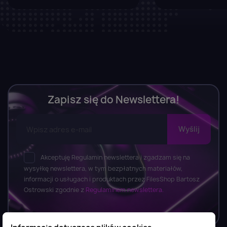
Zapisz się do Newslettera!
Akceptuję Regulamin newslettera i zgadzam się na
wysyłkę newslettera, w tym bezpłatnych materiałów,
informacji o usługach i produktach przez FilesShop Bartosz
Ostrowski zgodnie z
Regulaminem newslettera.