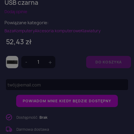
USB czarna
Dodaj opinie
Powiązane kategorie:
Baza
Komputery
Akcesoria komputerowe
Klawiatury
52,43 zł
DO KOSZYKA
POWIADOM MNIE KIEDY BĘDZIE DOSTĘPNY
Dostępność:
Brak
Darmowa dostawa