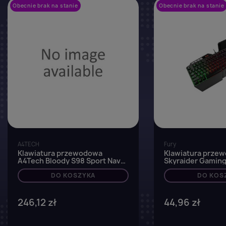
Obecnie brak na stanie
favorite_border
Obecnie brak na stanie
A4TECH
Fury
Klawiatura przewodowa
Klawiatura prze
A4Tech Bloody S98 Sport Navy
Skyraider Gamin
mechaniczna
podświetlana cza
DO KOSZYKA
DO KOS
246,12 zł
44,96 zł