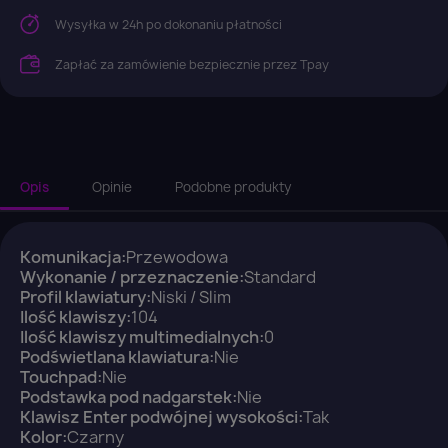
Wysyłka w 24h po dokonaniu płatności
Zapłać za zamówienie bezpiecznie przez Tpay
Opis
Opinie
Podobne produkty
Komunikacja:
Przewodowa
Wykonanie / przeznaczenie:
Standard
×
Profil klawiatury:
Niski / Slim
Zaloguj się
Ilość klawiszy:
104
Ilość klawiszy multimedialnych:
0
Podświetlana klawiatura:
Nie
You need to be logged in to save products in your
Touchpad:
Nie
wish list.
Podstawka pod nadgarstek:
Nie
Klawisz Enter podwójnej wysokości:
Tak
Kolor:
Czarny