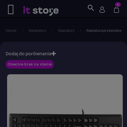
0
search
itstore
Komputery
Klawiatury
Klawiatura przewodowa A
favorite_border
Dodaj do porównania
Obecnie brak na stanie