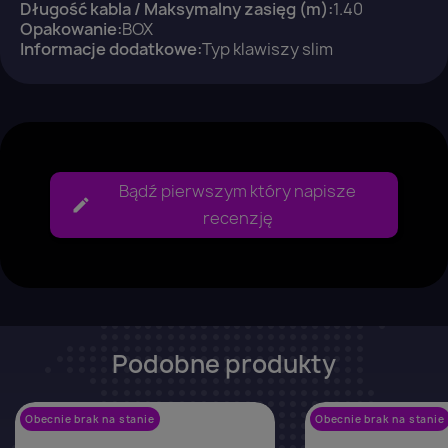
Długość kabla / Maksymalny zasięg (m):
1.40
Anuluj
Zaloguj się
Opakowanie:
BOX
Informacje dodatkowe:
Typ klawiszy slim
Bądź pierwszym który napisze
recenzję
Podobne produkty
Obecnie brak na stanie
favorite_border
Obecnie brak na stanie