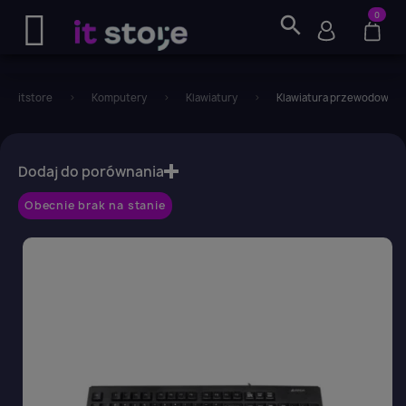
0
search
itstore
Komputery
Klawiatury
Klawiatura przewodowa A4
favorite_border
Dodaj do porównania
Obecnie brak na stanie