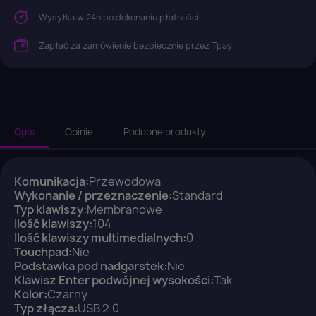
Wysyłka w 24h po dokonaniu płatności
Zapłać za zamówienie bezpiecznie przez Tpay
Opis
Opinie
Podobne produkty
Komunikacja:
Przewodowa
×
Wykonanie / przeznaczenie:
Standard
Zaloguj się
Typ klawiszy:
Membranowe
Ilość klawiszy:
104
Ilość klawiszy multimedialnych:
0
You need to be logged in to save products in your
Touchpad:
Nie
wish list.
Podstawka pod nadgarstek:
Nie
Klawisz Enter podwójnej wysokości:
Tak
Kolor:
Czarny
Typ złącza:
USB 2.0