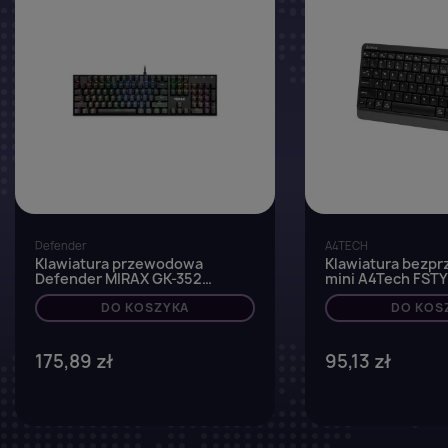
Defender
A4TECH
Klawiatura przewodowa
Klawiatura bezp
Defender MIRAX GK-352
mini A4Tech FSTY
MECHANICZNA podświetlana
2.4GHz+BT Grey
gaming RGB outemu blue
DO KOSZYKA
DO KOS
175,89 zł
95,13 zł