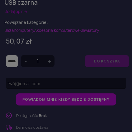
USB czarna
Dodaj opinie
Powiązane kategorie:
Baza
Komputery
Akcesoria komputerowe
Klawiatury
50,07 zł
DO KOSZYKA
POWIADOM MNIE KIEDY BĘDZIE DOSTĘPNY
Dostępność:
Brak
Darmowa dostawa