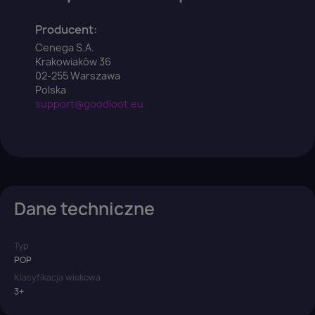
Producent:
Cenega S.A.
Krakowiaków 36
02-255 Warszawa
Polska
support@goodloot.eu
Dane techniczne
Typ
POP
Klasyfikacja wiekowa
3+