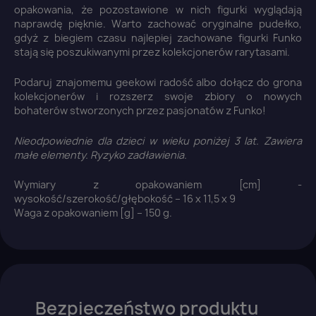
opakowania, że pozostawione w nich figurki wyglądają
naprawdę pięknie. Warto zachować oryginalne pudełko,
gdyż z biegiem czasu najlepiej zachowane figurki Funko
stają się poszukiwanymi przez kolekcjonerów rarytasami.
Podaruj znajomemu geekowi radość albo dołącz do grona
kolekcjonerów i rozszerz swoje zbiory o nowych
bohaterów stworzonych przez pasjonatów z Funko!
Nieodpowiednie dla dzieci w wieku poniżej 3 lat. Zawiera
małe elementy. Ryzyko zadławienia.
×
Zaloguj się
Wymiary z opakowaniem [cm] -
wysokość/szerokość/głębokość – 16 x 11,5 x 9
You need to be logged in to save products in your
Waga z opakowaniem [g] – 150 g.
wish list.
Anuluj
Zaloguj się
Bezpieczeństwo produktu