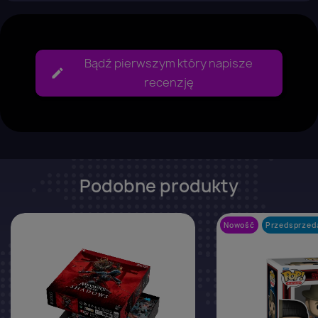
Bądź pierwszym który napisze
recenzję
Podobne produkty
favorite_border
Nowość
Przedsprzed