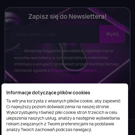
Zapisz się do Newslettera!
Akceptuję Regulamin newslettera i zgadzam się na
wysyłkę newslettera, w tym bezpłatnych materiałów,
informacji o usługach i produktach przez FilesShop Bartosz
Ostrowski zgodnie z
Regulaminem newslettera.
Informacje dotyczące plików cookies
Ta witryna korzysta z własnych plików cookie, aby zapewnić
Ci najwyższy poziom doświadczenia na naszej stronie .
Informacje

Wykorzystujemy również pliki cookie stron trzecich w celu
ulepszenia naszych usług, analizy a następnie wyświetlania
reklam związanych z Twoimi preferencjami na podstawie
Obsługa klienta

analizy Twoich zachowań podczas nawigacji.