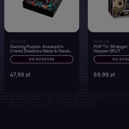
Good Loot
Good Loot
Gaming Puzzle: Assassin's
POP TV: Stranger 
Creed Shadows Naoe & Yasuke
Hopper SPLIT
1000 elementów
DO KOSZYKA
DO KOS
47,99 zł
69,99 zł