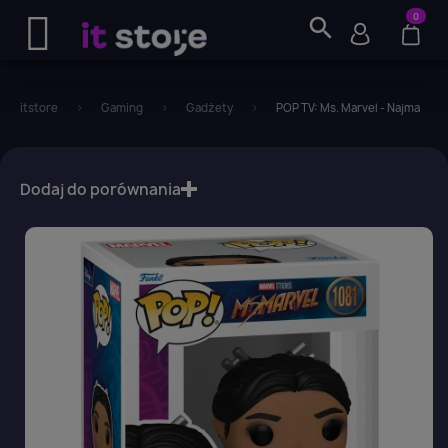
0
search
itstore
Gaming
Gadżety
POP TV: Ms. Marvel - Najma
favorite_border
Dodaj do porównania