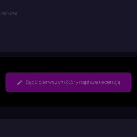
aloguj się
a wiekowa
u need to be logged in to save products in your wish list.
Anuluj
Zaloguj się
Bądź pierwszym który napisze recenzję