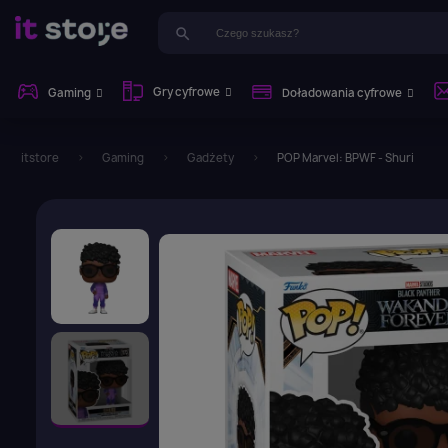
search
Gry cyfrowe
Gaming
Doładowania cyfrowe
itstore
Gaming
Gadżety
POP Marvel: BPWF - Shuri