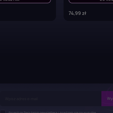
74,99 zł
Akceptuję Regulamin newslettera i zgadzam się na wysyłkę