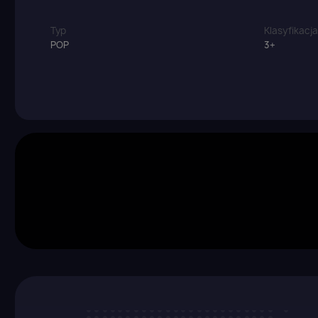
Z
Typ
Klasyfikacj
POP
3+
Yo