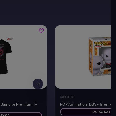
favorite_border
→
Good Loot
Samurai Premium T-
POP Animation: DBS - Jiren w/
DO KOSZYKA
SZYKA