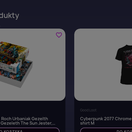
dukty
favorite_border
Good Loot
: Roch Urbaniak Gezelth
Cyberpunk 2077 Chrome 
 Gezeleth The Sun Jester,
shirt M
O KOSZYKA
DO KO