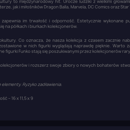
tury to międzynarodowy hit. Urocze ludziki z wielkimi głowami
erze, jak i miłośników Dragon Balla, Marvela, DC Comics oraz Star
 zapewnia im trwałość i odporność. Estetycznie wykonane p
ię na półkach i biurkach kolekcjonerów.
pkultury. Co oznacza, że nasza kolekcja z czasem zacznie nab
zostawione w nich figurki wyglądają naprawdę pięknie. Warto 
ne figurki Funko stają się poszukiwanymi przez kolekcjonerów rar
kolekcjonerów i rozszerz swoje zbiory o nowych bohaterów stw
łe elementy. Ryzyko zadławienia.
 – 16 x 11,5 x 9