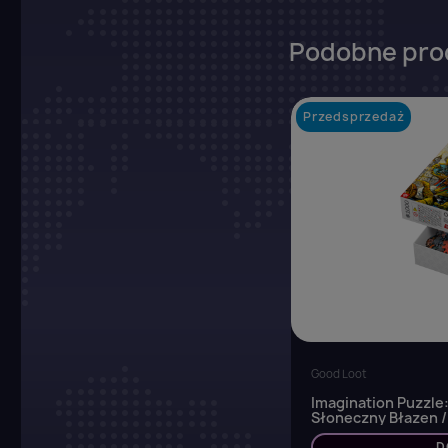
Podobne pro
Przedsprzedaż
Good Loot
Imagination Puzzle
Słoneczny Błazen /
1000 elementów
D