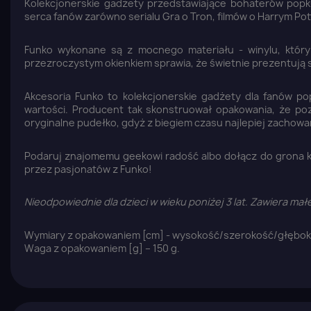
Kolekcjonerskie gadżety przedstawiające bohaterów popkul
serca fanów zarówno serialu Gra o Tron, filmów o Harrym Pott
Funko wykonane są z mocnego materiału - winylu, który
przezroczystym okienkiem sprawia, że świetnie prezentują s
Akcesoria Funko to kolekcjonerskie gadżety dla fanów po
wartości. Producent tak skonstruował opakowania, że po
oryginalne pudełko, gdyż z biegiem czasu najlepiej zachowa
Podaruj znajomemu geekowi radość albo dołącz do grona 
przez pasjonatów z Funko!
Nieodpowiednie dla dzieci w wieku poniżej 3 lat. Zawiera ma
Wymiary z opakowaniem [cm] - wysokość/szerokość/głębokość
Waga z opakowaniem [g] – 150 g.