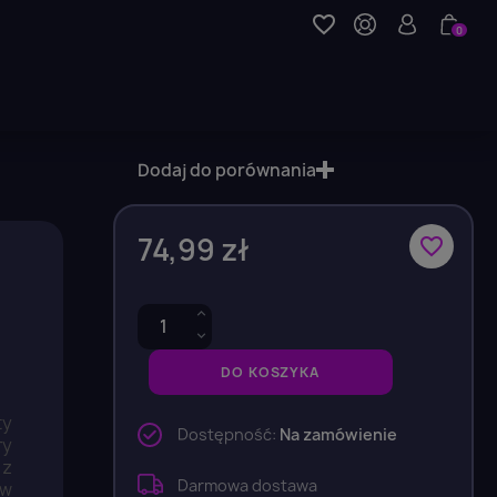
favorite_border
0
Dodaj do porównania
74,99 zł
favorite_border
DO KOSZYKA
y
Dostępność:
Na zamówienie
ry
 z
Darmowa dostawa
ów