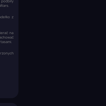
 podbiły
 Wars.
udełko z
ierać na
zachować
ytasami.
orzonych