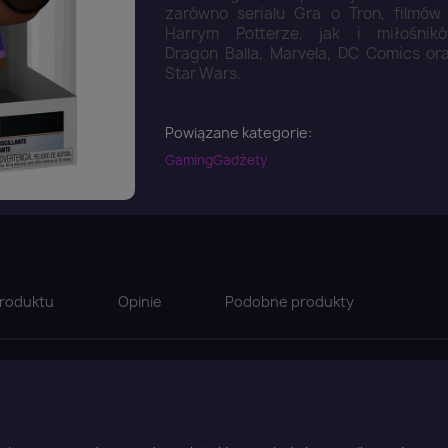
zarówno serialu Gra o Tron, filmów
Harrym Potterze, jak i miłośnik
Dragon Balla, Marvela, DC Comics or
Star Wars.
Powiązane kategorie:
Gaming
Gadżety
roduktu
Opinie
Podobne produkty