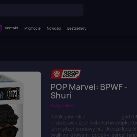
Kontakt
Promocje
Nowości
Bestsellery
POP Marvel: BPWF -
Shuri
Dodaj opinie
Kolekcjonerskie gadżet
przedstawiające bohaterów popkultu
to międzynarodowy hit. Urocze ludziki
wielkimi głowami podbiły serca fan