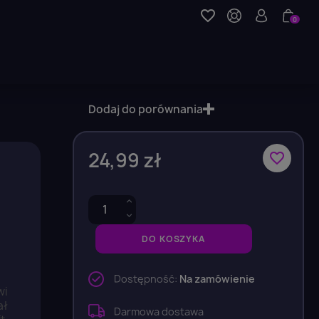
favorite_border
0
Dodaj do porównania
24,99 zł
favorite_border
DO KOSZYKA
Dostępność:
Na zamówienie
wi
ał
Darmowa dostawa