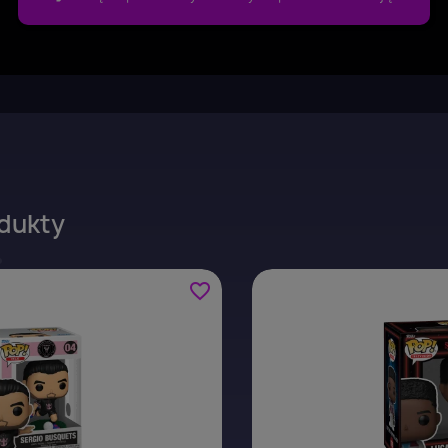
dukty
favorite_border