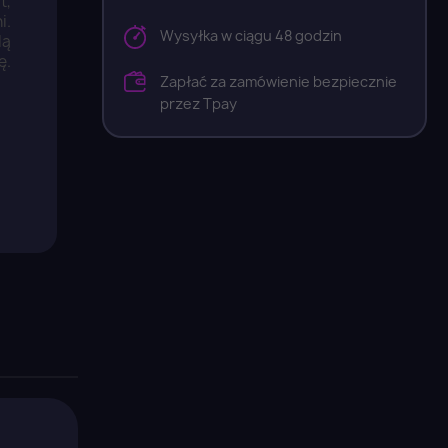
t,
i.
Wysyłka w ciągu 48 godzin
dą
ę.
Zapłać za zamówienie bezpiecznie
przez Tpay