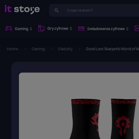
search
Gry cyfrowe
Gaming
Doładowania cyfrowe
itstore
Gaming
Gadżety
Good Loot Skarpetki World of W