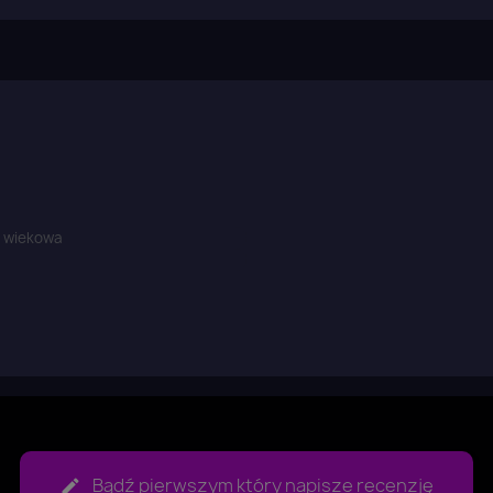
aloguj się
u need to be logged in to save products in your wish list.
a wiekowa
Anuluj
Zaloguj się
Bądź pierwszym który napisze recenzję