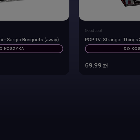
Good Loot
mi - Sergio Busquets (away)
POP TV: Stranger Things S
O KOSZYKA
DO KO
69,99 zł