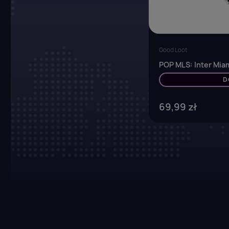
Good Loot
POP MLS: Inter Mia
D
69,99 zł