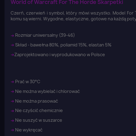
World of Warcraft For The Horde Skarpetki
Czerń, czerwień i symbol, który mówi wszystko. Model For 
komu są wierni. Wygodne, elastyczne, gotowe na każdą potycz
➜
Rozmiar uniwersalny (39-46)
➜
Skład - bawełna 80%, poliamid 15%, elastan 5%
➜
Zaprojektowano i wyprodukowano w Polsce
➜
Prać w 30°C
➜
Nie można wybielać i chlorować
➜
Nie można prasować
➜
Nie czyścić chemicznie
➜
Nie suszyć w suszarce
➜
Nie wykręcać