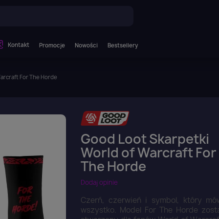
Kontakt
Promocje
Nowości
Bestsellery
arcraft For The Horde
Good Loot Skarpetki
World of Warcraft For
The Horde
Dodaj opinie
Czerń, czerwień i symbol, który mó
wszystko. Model For The Horde zost