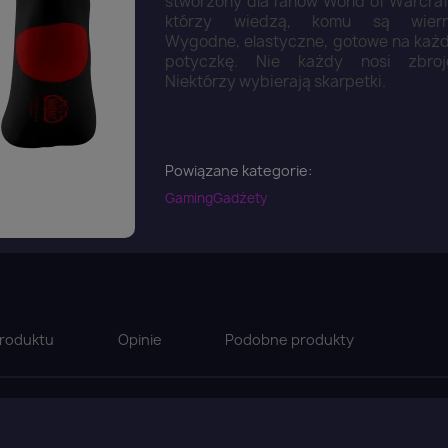
stworzony dla fanów World of Warcraf
którzy wiedzą, komu są wiern
Wygodne, elastyczne, gotowe na każ
potyczkę. Nie każdy nosi zbroj
Niektórzy wybierają skarpetki.
Powiązane kategorie:
Gaming
Gadżety
roduktu
Opinie
Podobne produkty