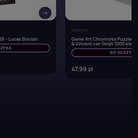
→
Good Loot
5 - Lucas Sinclair
Game Art Chronicles Puzzle: T
& Vincent van Gogh 1000 ele
SZYKA
DO KOSZYKA
47,99 zł