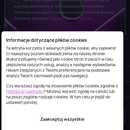
wysyłkę newslettera, w tym bezpłatnych materiałów,
informacji o usługach i produktach przez FilesShop Bartosz
Ostrowski zgodnie z
Regulaminem newslettera.
Informacje dotyczące plików cookies
Ta witryna korzysta z własnych plików cookie, aby zapewnić
Ci najwyższy poziom doświadczenia na naszej stronie .
Informacje

Wykorzystujemy również pliki cookie stron trzecich w celu
ulepszenia naszych usług, analizy a następnie wyświetlania
reklam związanych z Twoimi preferencjami na podstawie
Obsługa klienta

analizy Twoich zachowań podczas nawigacji.
Czy wyrażasz zgodę na stosowanie plików cookies zgodnie z
Szybki kontakt
keyboard_arrow_down
Polityką prywatności
? Możesz wyrazić zgodę na całość lub
na poszczególne rodzaje cookies. W tym celu przejdź do
ustawień poniżej.
2026© itstore.com.pl
Projekt i realizacja:
4Pixel
Zaakceptuj wszystkie