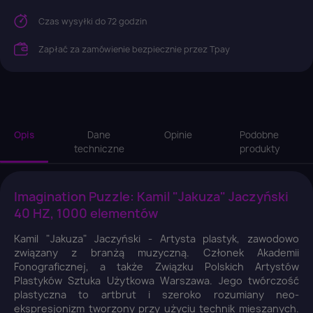
Czas wysyłki do 72 godzin
Zapłać za zamówienie bezpiecznie przez Tpay
Opis
Dane
Opinie
Podobne
techniczne
produkty
Imagination Puzzle: Kamil "Jakuza" Jaczyński
40 HZ, 1000 elementów
Kamil "Jakuza" Jaczyński - Artysta plastyk, zawodowo
związany z branżą muzyczną. Członek Akademii
Fonograficznej, a także Związku Polskich Artystów
Plastyków Sztuka Użytkowa Warszawa. Jego twórczość
plastyczna to artbrut i szeroko rozumiany neo-
ekspresjonizm tworzony przy użyciu technik mieszanych.