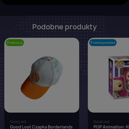
Podobne produkty
Promocja
favorite_border
Przedsprzedaż
Good Loot
Good Loot
Good Loot Czapka Borderlands
POP Animation: 