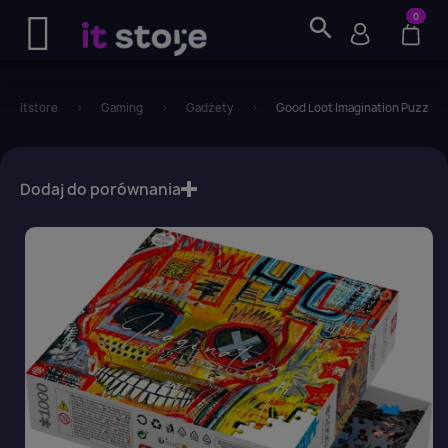
0
search
itstore
Gaming
Gadżety
Good Loot Imagination Puzzle: 
favorite_border
Dodaj do porównania