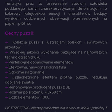
Tematyka prac to przeważnie studium człowieka
poddanego różnym charakterystycznym deformacjom. To
kolorowy kalejdoskop emocji i charakterów będący
wynikiem codziennych obserwacji przeniesionych na
papier i płótno.
Cechy puzzli:
×
Zaloguj się
➜
Kolekcja puzzli z ilustracjami polskich i światowych
artystów
You need to be logged in to save products in your
➜
Wysokiej jakości wykonanie bazujące na najnowszych
wish list.
technologiach druku
➜
Perfekcyjne dopasowanie elementów
➜
Efektowna, nasycona kolorystyka
➜
Odporne na zginanie
➜
Uszlachetnione efektem płótna puzzle, redukują
odbijanie światła
Anuluj
Zaloguj się
➜
Renomowany producent puzzli z UE
➜
Rozmiar po złożeniu: 48x68 cm
➜
Liczba elementów: 1000
OSTRZEŻENIE: Nieodpowiednie dla dzieci w wieku poniżej 3