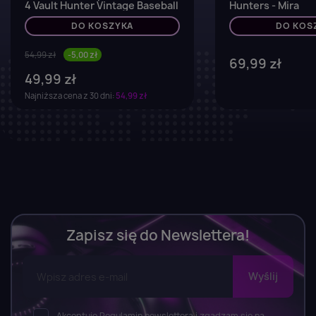
4 Vault Hunter Vintage Baseball
Hunters - Mira
DO KOSZYKA
DO KOS
54,99 zł
-5,00 zł
69,99 zł
49,99 zł
Najniższa cena z 30 dni:
54,99 zł
Zapisz się do Newslettera!
Akceptuję Regulamin newslettera i zgadzam się na