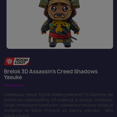
Brelok 3D Assassin's Creed Shadows
Yasuke
Dodaj opinie
Uwielbiasz nasze figurki kolekcjonerskie? To świetnie się
składa bo stworzyliśmy ich kolekcję w postaci breloków.
Dzięki mniejszym rozmiarom i zawieszce możesz wziąć je
wszędzie ze sobą! Przypnij do kluczy, plecaka... albo
gdzie chcesz.