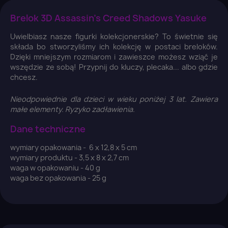
Brelok 3D Assassin's Creed Shadows Yasuke
Uwielbiasz nasze figurki kolekcjonerskie? To świetnie się
składa bo stworzyliśmy ich kolekcję w postaci breloków.
Dzięki mniejszym rozmiarom i zawieszce możesz wziąć je
wszędzie ze sobą! Przypnij do kluczy, plecaka... albo gdzie
chcesz.
Nieodpowiednie dla dzieci w wieku poniżej 3 lat. Zawiera
małe elementy. Ryzyko zadławienia.
Dane techniczne
wymiary opakowania - 6 x 12,8 x 5 cm
×
wymiary produktu - 3,5 x 8 x 2,7 cm
Zaloguj się
waga w opakowaniu - 40 g
waga bez opakowania - 25 g
You need to be logged in to save products in your
wish list.