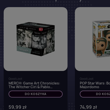
favorite_border
Good Loot
Good Loot
MERCH: Game Art Chronicles:
POP Star Wars: B
The Witcher Ciri & Pablo
Majordomo
Picasso Mug
DO KOSZYKA
DO KOS
59,99 zł
74,99 zł